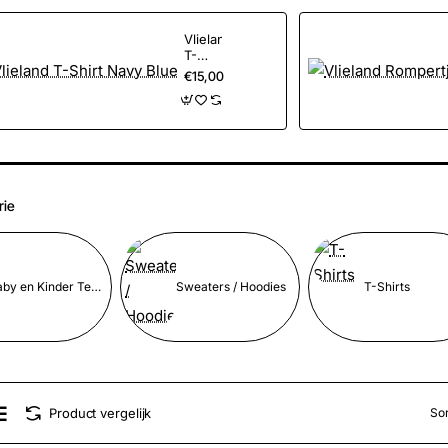
Vlieland
T-
Shirt
€15,00
Navy
Blue
rie
Baby en Kinder Textiel
Sweaters / Hoodies
T-Shirts
Product vergelijk
Sor