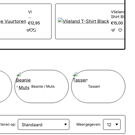
Vlieland
Vlieland T-
Rompertje
Shirt Black
Vuurtoren
€12,95
€15,00
Beanie / Muts
Tassen
teren op:
Weergegeven: