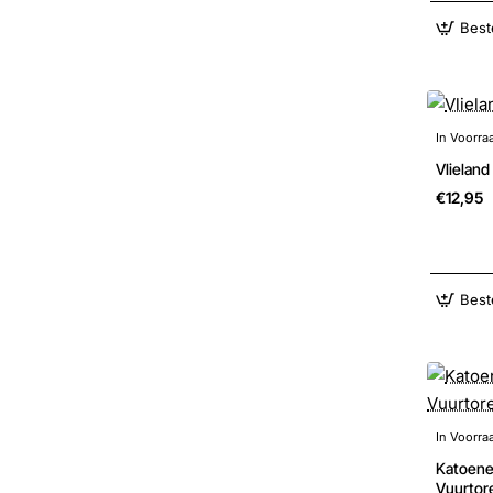
Best
In Voorra
Vlielan
€12,95
Best
In Voorra
Katoene
Vuurtor