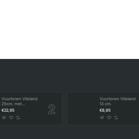
Vuurtoren Vlieland
Vuurtoren Vlieland
25cm. met
13 cm.
verlichting
€22,95
€8,95