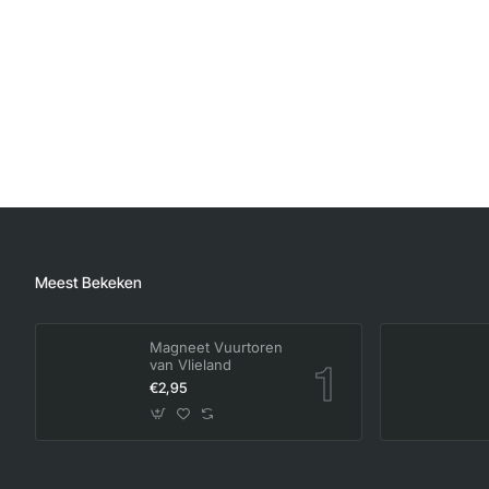
Meest Bekeken
Magneet Vuurtoren
van Vlieland
€2,95