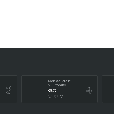
Mok Aquarelle
Vuurtorens
Waddeneilanden
€5,75